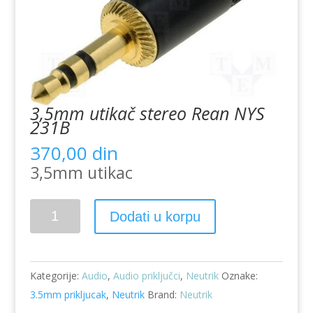
3,5mm utikač stereo Rean NYS
231B
370,00
din
3,5mm utikac
3,5mm
Dodati u korpu
utikač
stereo
Rean
Kategorije:
Audio
,
Audio priključci
,
Neutrik
Oznake:
NYS
3.5mm prikljucak
,
Neutrik
Brand:
Neutrik
231B