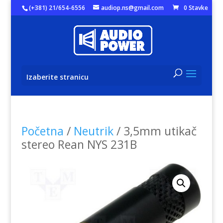
(+381) 21/654-6556
audiop.ns@gmail.com
0 Stavke
Izaberite stranicu
Početna
/
Neutrik
/ 3,5mm utikač
stereo Rean NYS 231B