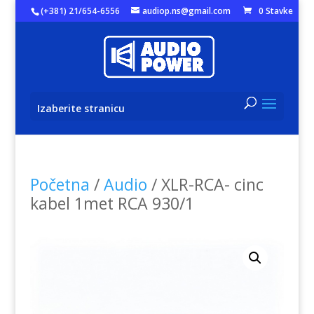
(+381) 21/654-6556
audiop.ns@gmail.com
0 Stavke
Izaberite stranicu
Početna
/
Audio
/ XLR-RCA- cinc
kabel 1met RCA 930/1