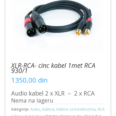
XLR-RCA- cinc kabel 1met RCA
930/1
1350,00
din
Audio kabel 2 x XLR – 2 x RCA
Nema na lageru
Kategorije:
Audio
,
Kablovi
,
Kablovi sa konektorima
,
RCA