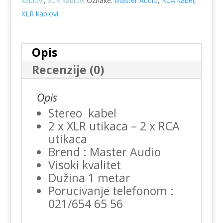
kablovi
,
XLR kablovi
Oznake:
Master Audio
,
RCA kabel
,
XLR kablovi
Opis
Recenzije (0)
Opis
Stereo kabel
2 x XLR utikaca – 2 x RCA
utikaca
Brend : Master Audio
Visoki kvalitet
Dužina 1 metar
Porucivanje telefonom :
021/654 65 56