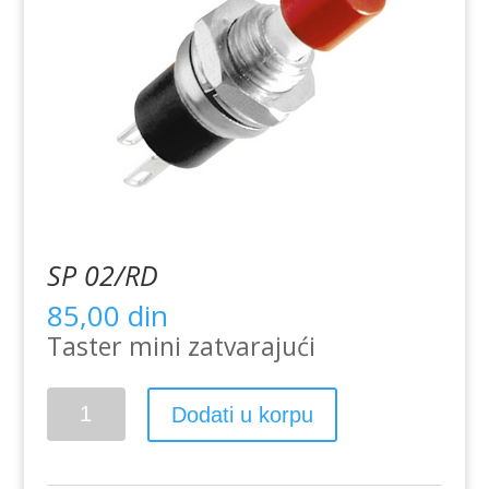
SP 02/RD
85,00
din
Taster mini zatvarajući
SP
Dodati u korpu
02/RD
količina