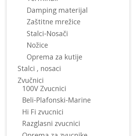
Damping materijal
Zaštitne mrežice
Stalci-Nosači
Nožice
Oprema za kutije
Stalci , nosaci
Zvučnici
100V Zvucnici
Beli-Plafonski-Marine
Hi Fi zvucnici
Razglasni zvucnici
Oprema za zvucnike