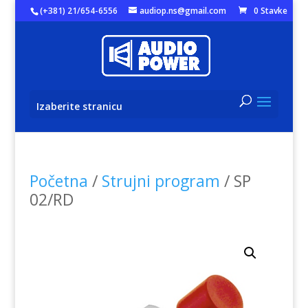
(+381) 21/654-6556
audiop.ns@gmail.com
0 Stavke
Izaberite stranicu
Početna
/
Strujni program
/ SP
02/RD