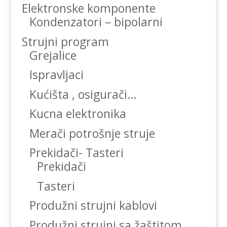
Elektronske komponente
Kondenzatori – bipolarni
Strujni program
Grejalice
Ispravljaci
Kućišta , osigurači…
Kucna elektronika
Merači potrošnje struje
Prekidači- Tasteri
Prekidači
Tasteri
Produžni strujni kablovi
Produžni strujni sa žaštitom