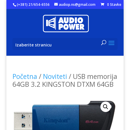
(+381) 21/654-6556
audiop.ns@gmail.com
0 Stavke
Izaberite stranicu
Početna
/
Noviteti
/ USB memorija
64GB 3.2 KINGSTON DTXM 64GB