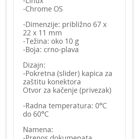
-Linux
-Chrome OS
-Dimenzije: približno 67 x
22 x 11 mm
-Težina: oko 10 g
-Boja: crno-plava
Dizajn:
-Pokretna (slider) kapica za
zaštitu konektora
Otvor za kačenje (privezak)
-Radna temperatura: 0°C
do 60°C
Namena:
-Prenos dokumenata,