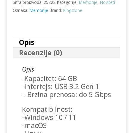
Šifra proizvoda:
25822
Kategorije:
Memorije
,
Noviteti
KINGSTON
Oznaka:
Memorije
Brand:
Kingstone
DTXM
64GB
količina
Opis
Recenzije (0)
Opis
-Kapacitet: 64 GB
-Interfejs: USB 3.2 Gen 1
– Brzina prenosa: do 5 Gbps
Kompatibilnost:
-Windows 10 / 11
-macOS